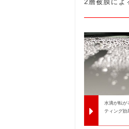
2層被膜によ
水滴が転が
ティング効