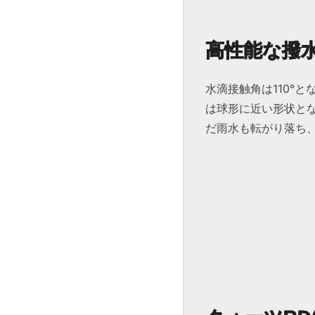
高性能な撥
水滴接触角は110°
は球形に近い形状と
だ雨水も転がり落ち