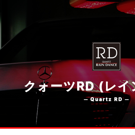
クォーツRD (レイ
─ Quartz RD ─