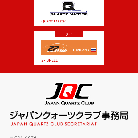
Quartz Master
タイ
27 SPEED