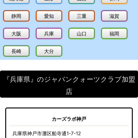
静岡
愛知
三重
滋賀
大阪
兵庫
山口
福岡
長崎
大分
『兵庫県』のジャパンクォーツクラブ加盟
店
カーズラボ神戸
兵庫県神戸市灘区船寺通1-7-12